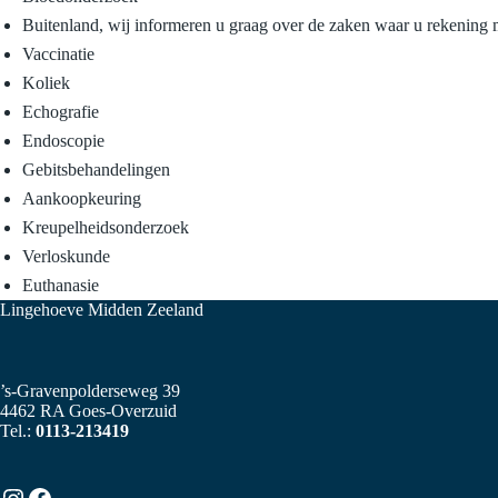
Buitenland, wij informeren u graag over de zaken waar u rekening
Vaccinatie
Koliek
Echografie
Endoscopie
Gebitsbehandelingen
Aankoopkeuring
Kreupelheidsonderzoek
Verloskunde
Euthanasie
Lingehoeve Midden Zeeland
’s-Gravenpolderseweg 39
4462 RA Goes-Overzuid
Tel.:
0113-213419
Instagram
Facebook