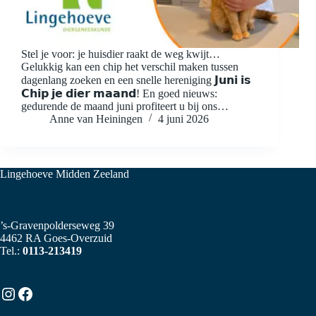
Stel je voor: je huisdier raakt de weg kwijt…
Gelukkig kan een chip het verschil maken tussen
dagenlang zoeken en een snelle hereniging 𝗝𝘂𝗻𝗶 𝗶𝘀
𝗖𝗵𝗶𝗽 𝗷𝗲 𝗱𝗶𝗲𝗿 𝗺𝗮𝗮𝗻𝗱! En goed nieuws:
gedurende de maand juni profiteert u bij ons…
Anne van Heiningen
4 juni 2026
Lingehoeve Midden Zeeland
’s-Gravenpolderseweg 39
4462 RA Goes-Overzuid
Tel.:
0113-213419
Instagram
Facebook